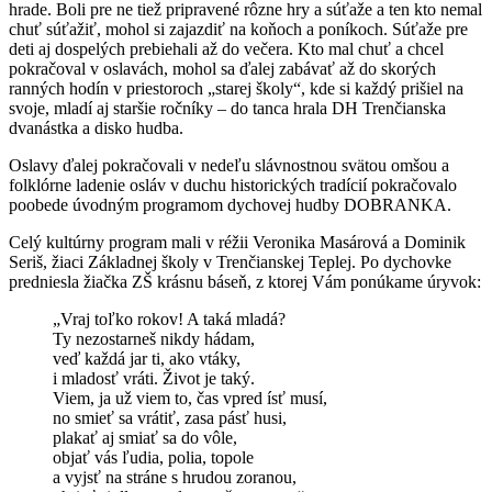
hrade. Boli pre ne tiež pripravené rôzne hry a súťaže a ten kto nemal
chuť súťažiť, mohol si zajazdiť na koňoch a poníkoch. Súťaže pre
deti aj dospelých prebiehali až do večera. Kto mal chuť a chcel
pokračoval v oslavách, mohol sa ďalej zabávať až do skorých
ranných hodín v priestoroch „starej školy“, kde si každý prišiel na
svoje, mladí aj staršie ročníky – do tanca hrala DH Trenčianska
dvanástka a disko hudba.
Oslavy ďalej pokračovali v nedeľu slávnostnou svätou omšou a
folklórne ladenie osláv v duchu historických tradícií pokračovalo
poobede úvodným programom dychovej hudby DOBRANKA.
Celý kultúrny program mali v réžii Veronika Masárová a Dominik
Seriš, žiaci Základnej školy v Trenčianskej Teplej. Po dychovke
predniesla žiačka ZŠ krásnu báseň, z ktorej Vám ponúkame úryvok:
„Vraj toľko rokov! A taká mladá?
Ty nezostarneš nikdy hádam,
veď každá jar ti, ako vtáky,
i mladosť vráti. Život je taký.
Viem, ja už viem to, čas vpred ísť musí,
no smieť sa vrátiť, zasa pásť husi,
plakať aj smiať sa do vôle,
objať vás ľudia, polia, topole
a vyjsť na stráne s hrudou zoranou,