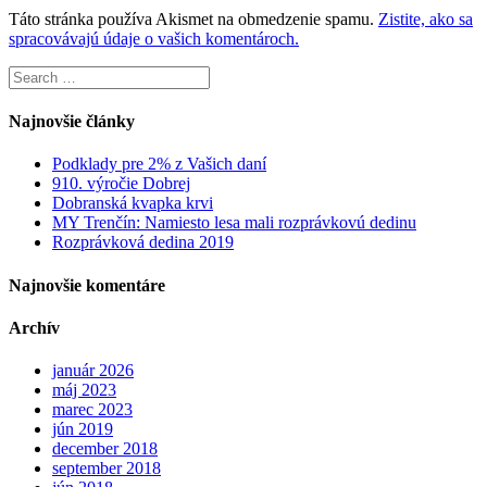
Táto stránka používa Akismet na obmedzenie spamu.
Zistite, ako sa
spracovávajú údaje o vašich komentároch.
Search
for:
Najnovšie články
Podklady pre 2% z Vašich daní
910. výročie Dobrej
Dobranská kvapka krvi
MY Trenčín: Namiesto lesa mali rozprávkovú dedinu
Rozprávková dedina 2019
Najnovšie komentáre
Archív
január 2026
máj 2023
marec 2023
jún 2019
december 2018
september 2018