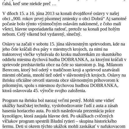
ťahá, keď sme niekde preč …
V dňoch 15. a 16. júna 2013 sa konali dvojdňové oslavy v našej
obci „900. rokov prvej písomnej zmienky o obci Dobrá“ Aj samotné
počasie bolo týmto výnimočným oslavám naklonené, z čoho mali
všetci, hlavne usporiadatelia radosť, pretože sa konali pod holým
nebom. Celý víkend bol vydarený, slnečný.
Oslavy sa začali v sobotu 15. júna slávnostným sprievodom, kde na
jeho čele kráčali dva páry v miestnych krojoch, za nimi na
traktorovej vlečke vyhrávala do kroku mažoretkám zo skautského
oddielu miestna dychová hudba DOBRANKA, za ktorými kráčali v
sprievode predstavitelia obce na čele so starostom p. Ing. Milanom
Berecom, ktorý bol odetý v tradičnom kroji a sprievod uzatvárali
miestni občania, mnohí tiež odetí v slávnostných krojoch. Oslavy na
ihrisku oficiálne otvoril starosta obce slávnostným príhovorom k
prítomným, spolu s miestnou dychovou hudbou DOBRANKA,
ktorá oslavovala 45. výročie svojho založenia.
Program na ihrisku bol naozaj veľmi pestrý. Mohli sme vidieť
ukážky hasičskej techniky, vyslobodzovanie ľudí z auta a zásah
hasenia horiaceho auta. Po nich nasledovala prezentácia práce
kynológov, ktorá zaujala hlavne deti. Po ukážkach cvičených
vlčiakov program spestrili Bludní rytieri – skupina historického
šermu. Deti si okrem týchto ukážok mohli zaskákať v nafukovacom