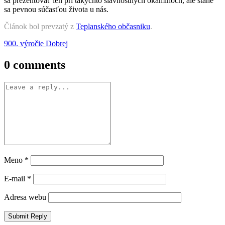
sa prezentovať len pri takýchto slávnostných okamihoch, ale stane
sa pevnou súčasťou života u nás.
Článok bol prevzatý z
Teplanského občasniku
.
Post
900. výročie Dobrej
navigation
0 comments
Meno
*
E-mail
*
Adresa webu