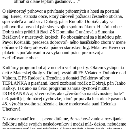
ohriať si dlane teplom gaštanov…..“
O slávnostný príhovor a privítanie prítomných a hostí sa postaral
Ing. Berec, starosta obce, ktorý zároveň požiadal čestného občana,
spisovateľa a rodáka z Dobrej, pána Rudolfa Dobiaša, aby sa
prihovoril a povedal pár slov svojim spolurodákom. Históriu obce
Dobrá nám priblížili žiaci ZŠ Dominika Gunárová a Simonka
Bežáková v miestnych krojoch. Po oboznámení sa s históriou pán
Pavol Koštialik, predseda dobrovoľ- ného hasičského zboru v mene
občanov Dobrej odovzdal pánovi starostovi Ing. Milanovi Berecovi
plaketu s poďakovaním za vykonanú prácu pre rozvoj a
zveľaďovanie obce.
Kultúrny program bol aj v nedeľu veľmi pestrý. Okrem vystúpenia
detí z Materskej školy v Dobrej, vystúpili FS Vršatec z Dubnice nad
Váhom, DFS Radosť z Trenčína a domáci Folklórny súbor
TEPLANKA s piesňami, ktoré zozbieral rodák z Dobrej, pán Janko
Krátky. Tak ako na úvod programu zahrala dychová hudba
DOBRANKA aj záver osláv, ako „čerešnička na slávnostnej torte“
tiež patril jej, domácej dychovke, ktorá pripravila historické pásmo k
45. výročiu svojho založenia a ktoré moderovala pani Helenka
Uherková.
Na záver snáď len … pevne dúfame, že zachovávanie a rozvíjanie
folklóru nájde svojich nasledovníkov i medzi mlá- dežou, nebudeme