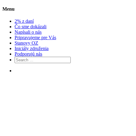
Menu
2% z daní
Čo sme dokázali
Napísali o nás
Pripravujeme pre Vás
Stanovy OZ
Iniciály združenia
Podporujú nás
Search
for:
Facebook
Skip
to
content
OZ Dobrí Dobrania