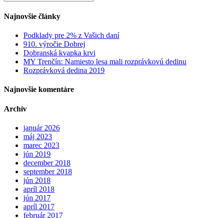
for:
Najnovšie články
Podklady pre 2% z Vašich daní
910. výročie Dobrej
Dobranská kvapka krvi
MY Trenčín: Namiesto lesa mali rozprávkovú dedinu
Rozprávková dedina 2019
Najnovšie komentáre
Archív
január 2026
máj 2023
marec 2023
jún 2019
december 2018
september 2018
jún 2018
apríl 2018
jún 2017
apríl 2017
február 2017